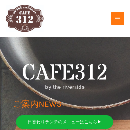
内
容
を
ス
キ
ッ
プ
CAFE312
by the riverside
ご案内NEWS
日替わりランチのメニューはこちら▶