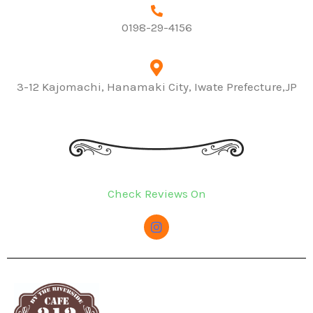
0198-29-4156
3-12 Kajomachi, Hanamaki City, Iwate Prefecture,JP
Check Reviews On
I
n
s
t
a
g
r
a