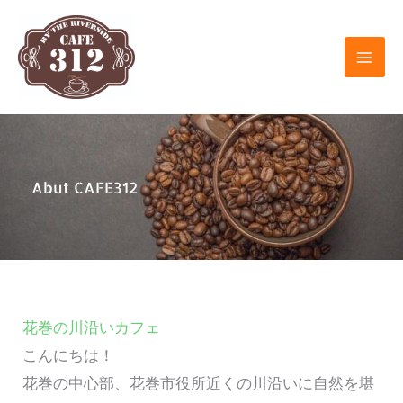
内
容
を
ス
キ
ッ
プ
Abut CAFE312
花巻の川沿いカフェ
こんにちは！
花巻の中心部、花巻市役所近くの川沿いに自然を堪