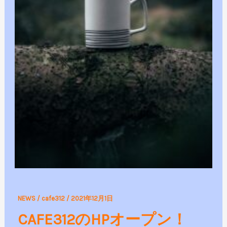
CAFE312
NEWS
/
cafe312
/
2021年12月1日
の
CAFE312のHPオープン！
HP