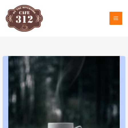
内
容
を
ス
キ
ッ
プ