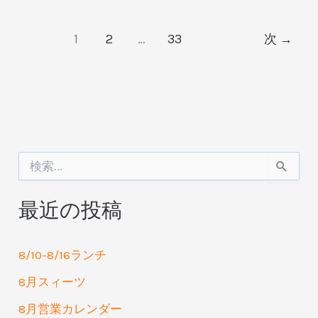
約
1
2
…
33
次
→
ル
ー
ル
検
索
対
最近の投稿
象
:
8/10-8/16ランチ
8月スィーツ
8月営業カレンダー