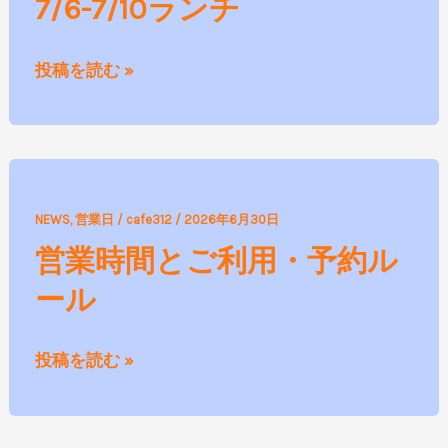
7/6-7/10ランチ
ラ
ン
投稿を読む »
チ
営
NEWS
,
営業日
/
cafe312
/
2026年6月30日
業
営業時間とご利用・予約ル
時
ール
間
と
ご
投稿を読む »
利
用・
予