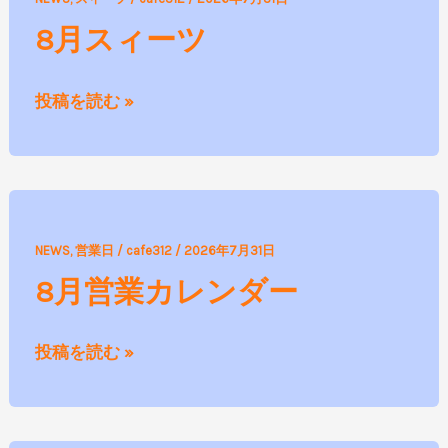
月
8月スィーツ
ス
ィ
投稿を読む »
ー
ツ
8
NEWS
,
営業日
/
cafe312
/
2026年7月31日
月
8月営業カレンダー
営
業
投稿を読む »
カ
レ
ン
ダ