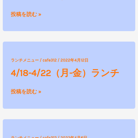
LIVE
音
投稿を読む »
楽
イ
ベ
ン
4/18-
ト
ランチメニュー
/
cafe312
/
2022年4月12日
4/22（月-
や
4/18-4/22（月-金）ランチ
金）
り
ラ
ま
投稿を読む »
ン
す‼
チ
4/11-
ランチメニュー
/
cafe312
/
2022年4月6日