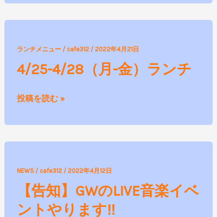
お
知
ら
4/25-
せ
ランチメニュー
/
cafe312
/
2022年4月21日
4/28（月-
4/25-4/28（月-金）ランチ
金）
ラ
投稿を読む »
ン
チ
【告
NEWS
/
cafe312
/
2022年4月12日
知】
【告知】GWのLIVE音楽イベ
GW
ントやります‼
の