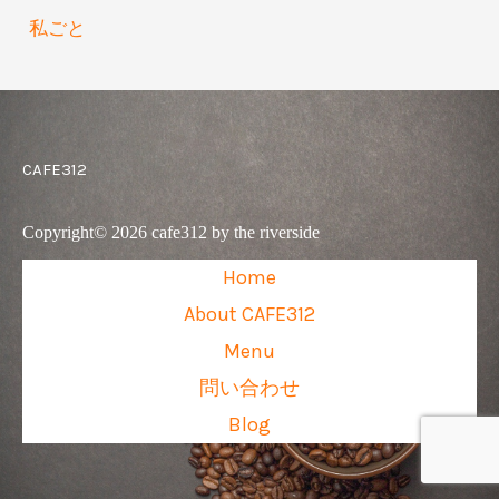
私ごと
CAFE312
Copyright© 2026 cafe312 by the riverside
Home
About CAFE312
Menu
問い合わせ
Blog