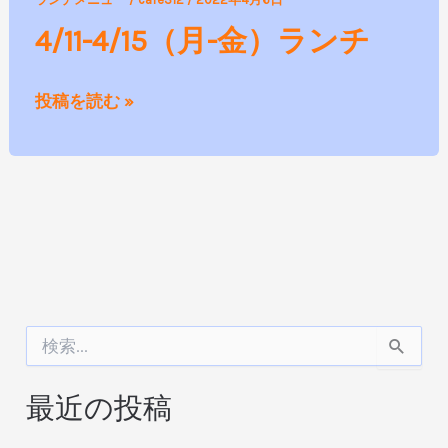
4/15（月-
4/11-4/15（月-金）ランチ
金）
ラ
投稿を読む »
ン
チ
検
索
対
最近の投稿
象
: