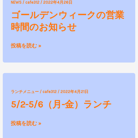
NEWS
/
cafe312
/
2022年4月26日
ー
ゴールデンウィークの営業
ル
時間のお知らせ
デ
ン
ウ
投稿を読む »
ィ
ー
ク
の
5/2-
営
ランチメニュー
/
cafe312
/
2022年4月21日
5/6（月-
業
5/2-5/6（月-金）ランチ
金）
時
ラ
間
投稿を読む »
ン
の
チ