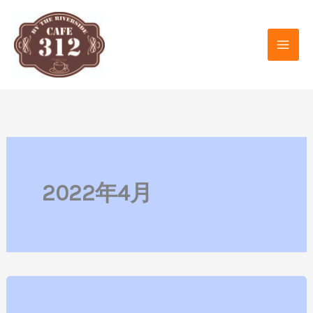
内
容
を
ス
キ
ッ
プ
2022年4月
ゴ