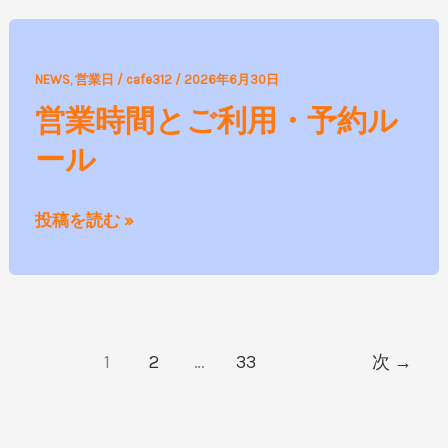
営
NEWS
,
営業日
/
cafe312
/
2026年6月30日
業
営業時間とご利用・予約ル
時
ール
間
と
ご
投稿を読む »
利
用・
予
約
1
2
…
33
次
→
ル
ー
ル