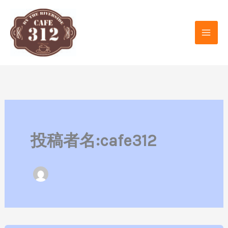
内
容
を
ス
キ
ッ
プ
投稿者名:cafe312