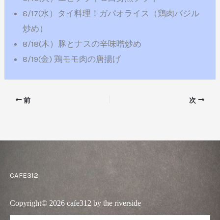
8/17(水）タイ料理！ガパオライス（鶏肉バジル
炒め）
8/18(木）豚とナスの辛味噌炒め
8/19(金) 鶏モモ肉の唐揚げ
前
次
CAFE312
Copyright© 2026 cafe312 by the riverside