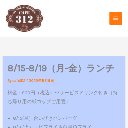
内
容
を
ス
キ
ッ
プ
8/15-8/19（月-金）ランチ
By
cafe312
/
2022年8月9日
料金：900円（税込）※サービスドリンク付き（持
ち帰り用の紙コップご用意）
8/15(月）合いびきハンバーグ
8/16(火）エビフライ＆白身魚フライ