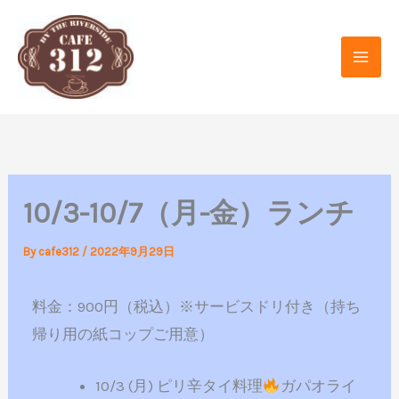
内
容
を
ス
キ
ッ
プ
10/3-10/7（月-金）ランチ
By
cafe312
/
2022年9月29日
料金：900円（税込）※サービスドリ付き（持ち
帰り用の紙コップご用意）
10/3 (月) ピリ辛タイ料理
ガパオライ