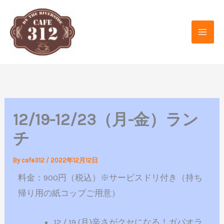
内
容
を
ス
キ
ッ
プ
12/19-12/23（月-金）ラン
チ
By
cafe312
/
2022年12月12日
料金：900円（税込）※サービスドリ付き（持ち
帰り用の紙コップご用意）
12 / 19 (月)辛さがクセになる！ガパオラ