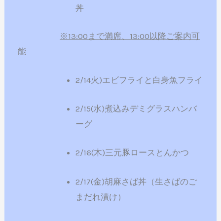
丼
※13:00まで満席、13:00以降ご案内可
能
2/14火)エビフライと白身魚フライ
2/15(水)煮込みデミグラスハンバ
ーグ
2/16(木)三元豚ロースとんかつ
2/17(金)胡麻さば丼（生さばのご
まだれ漬け）