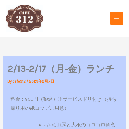
内
容
を
ス
キ
ッ
プ
2/13-2/17（月-金）ランチ
By
cafe312
/
2023年2月7日
料金：900円（税込）※サービスドリ付き（持ち
帰り用の紙コップご用意）
2/13(月)豚と大根のコロコロ角煮