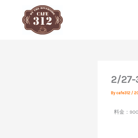
内
容
を
ス
キ
ッ
プ
2/2
By
cafe312
/
2
料金：9