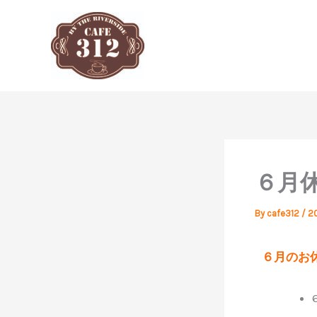
内
容
を
ス
キ
ッ
プ
６月
By
cafe312
/
2
６月のお