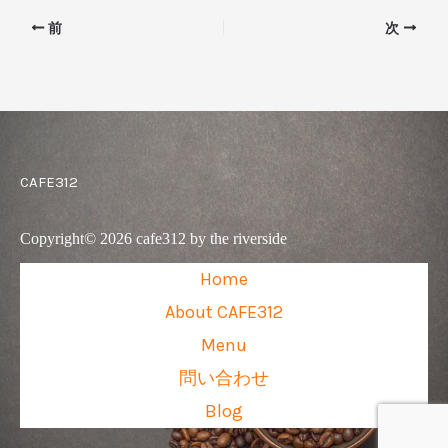
前
次
CAFE312
Copyright© 2026 cafe312 by the riverside
Home
About CAFE312
Menu
問い合わせ
Blog