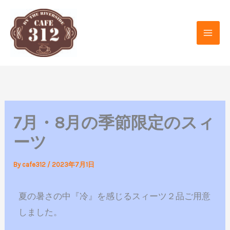
内
容
を
ス
キ
ッ
プ
7月・8月の季節限定のスィ
ーツ
By
cafe312
/
2023年7月1日
夏の暑さの中『冷』を感じるスィーツ２品ご用意
しました。