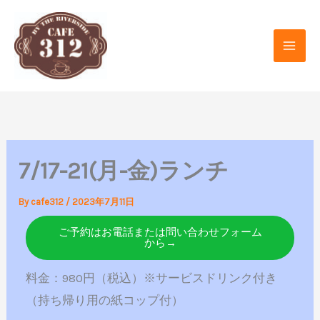
内
容
を
ス
キ
ッ
プ
7/17-21(月-金)ランチ
By
cafe312
/
2023年7月11日
ご予約はお電話または問い合わせフォーム
から→
料金：980円（税込）※サービスドリンク付き
（持ち帰り用の紙コップ付）