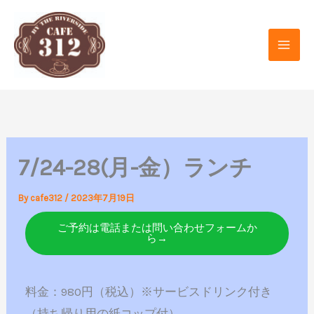
内
容
を
ス
キ
ッ
プ
7/24-28(月-金）ランチ
By
cafe312
/
2023年7月19日
ご予約は電話または問い合わせフォームか
ら→
料金：980円（税込）※サービスドリンク付き
（持ち帰り用の紙コップ付）