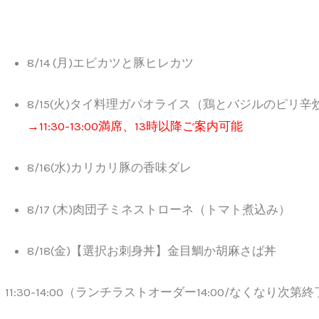
8/14 (月)エビカツと豚ヒレカツ
8/15(火)タイ料理ガパオライス（鶏とバジルのピリ辛
→11:30-13:00満席、13時以降ご案内可能
8/16(水)カリカリ豚の香味ダレ
8/17 (木)肉団子ミネストローネ（トマト煮込み）
8/18(金)【選択お刺身丼】金目鯛か胡麻さば丼
11:30-14:00（ランチラストオーダー14:00/なくなり次第