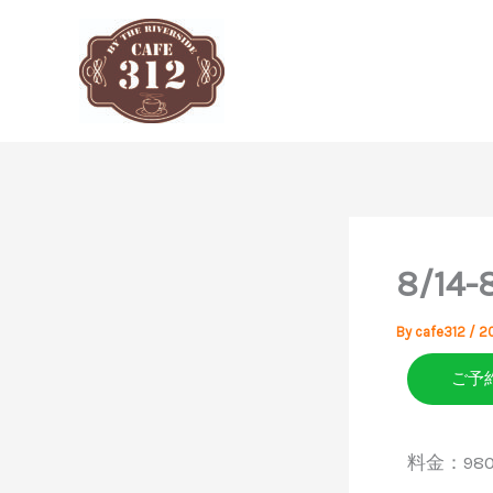
内
容
を
ス
キ
ッ
プ
8/14
By
cafe312
/
2
ご予
料金：9