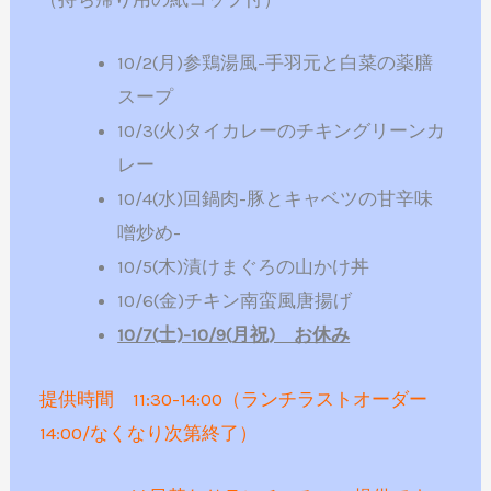
10/2(月)参鶏湯風-手羽元と白菜の薬膳
スープ
10/3(火)タイカレーのチキングリーンカ
レー
10/4(水)回鍋肉-豚とキャベツの甘辛味
噌炒め-
10/5(木)漬けまぐろの山かけ丼
10/6(金)チキン南蛮風唐揚げ
10/7(土)-10/9(月祝) お休み
提供時間 11:30-14:00（ランチラストオーダー
14:00/なくなり次第終了）