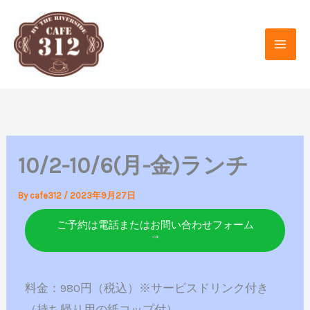
内
容
を
ス
キ
ッ
プ
10/2-10/6(月-金)ランチ
By
cafe312
/
2023年9月27日
ご予約は電話またはお問い合わせフォーム
→
料金：980円（税込）※サービスドリンク付き
（持ち帰り用の紙コップ付）