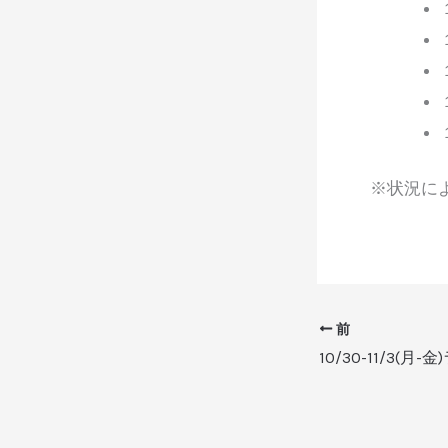
※状況に
前
10/30-11/3(月-