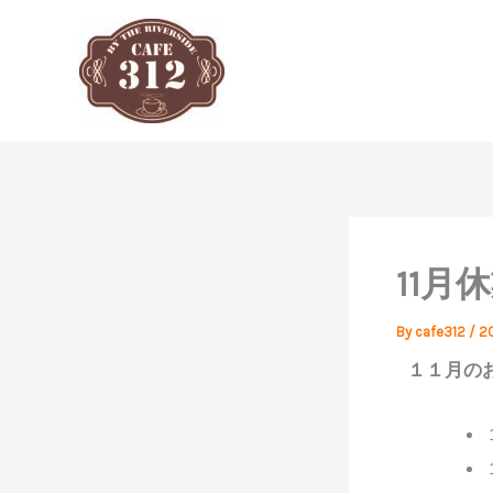
内
容
を
ス
キ
ッ
プ
11月
By
cafe312
/
2
１１月の