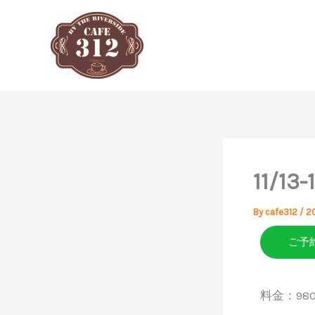
内
容
を
ス
キ
ッ
プ
11/13
By
cafe312
/
2
ご予
料金：9