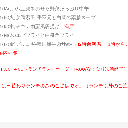
11/13(月)八宝菜をのせた野菜たっぷり中華
11/14(火)参鶏湯風-手羽元と白菜の薬膳スープ
11/15(水)チキン南蛮風唐揚げ
→満席
11/16(木)エビフライと白身魚フライ
11/17(金)プルコギ‐韓国風牛肉炒め‐
→12時台満席、13時から
案内可能
1:30-14:00（ランチラストオーダー14:00/なくなり次第終了）
-13:00は日替わりランチのみのご提供です。（ランチ以外のご注
）