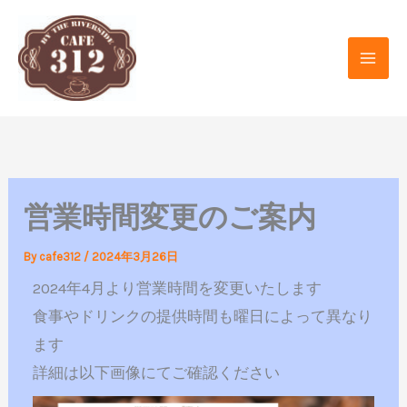
内
容
を
ス
キ
ッ
プ
営業時間変更のご案内
By
cafe312
/
2024年3月26日
2024年4月より営業時間を変更いたします
食事やドリンクの提供時間も曜日によって異なり
ます
詳細は以下画像にてご確認ください