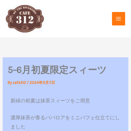
内
容
を
ス
キ
ッ
プ
5-6月初夏限定スィーツ
By
cafe312
/
2024年5月7日
新緑の初夏は抹茶スィーツをご用意
濃厚抹茶が香るババロアをミニパフェ仕立てにし
ました