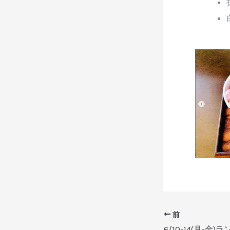
前
6/10-14(月-金)