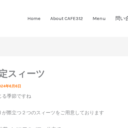
Home
About CAFE312
Menu
問い
限定スィーツ
024年6月6日
じる季節ですね
りが際立つ２つのスィーツをご用意しております