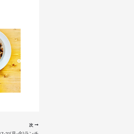
次
/17-21(月-金)ランチ