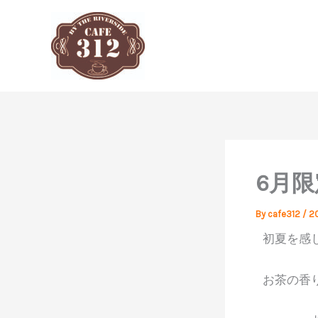
内
容
を
ス
キ
ッ
プ
6月
By
cafe312
/
2
初夏を感
お茶の香