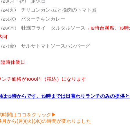
9/23(月・祝) 定休日
9/24(火) チリコンカン‐豆と挽肉のトマト煮
9/25(水) バターチキンカレー
9/26(木) 牡蠣フライ タルタルソース
→12時台満席、13
内可
9/27(金) サルサトマトソースハンバーグ
)は臨時休業日
ランチ価格が1000円（税込）になります
用は13時からです。13時までは日替わりランチのみの提供
供時間はココをクリック▶
年4月から(月)(火)(水)の時間が変わりました