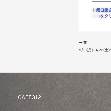
土曜日限
ココをク
前
9/16(月)-9/20(
CAFE312