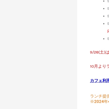
9/28(土
10月より
カフェ利
ランチ提
※2024