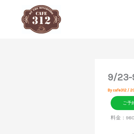
内
容
を
ス
キ
ッ
プ
9/23
By
cafe312
/
2
ご予
料金：9