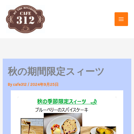
内
容
を
ス
キ
ッ
プ
秋の期間限定スィーツ
By
cafe312
/
2024年9月25日