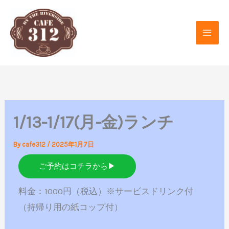
内
容
を
ス
キ
ッ
プ
1/13-1/17(月-金)ランチ
By
cafe312
/
2025年1月7日
ご予約はコチラから▶
料金：1000円（税込）※サービスドリンク付
（持帰り用の紙コップ付）