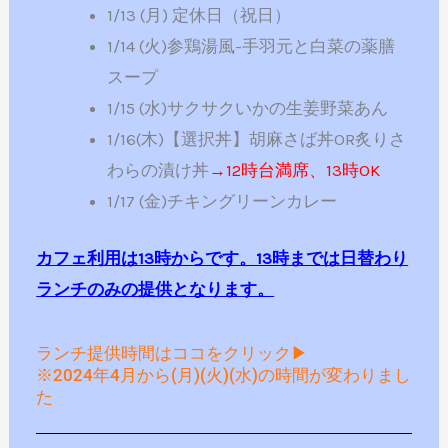
1/13 (月) 定休日（祝日）
1/14 (火)参鶏湯風-手羽元と白菜の薬膳
スープ
1/15 (水)サクサクいかの生姜野菜あん
1/16(木)【選択丼】胡麻さば丼OR炙りさ
わらの漬け丼
→12時台満席、13時OK
1/17 (金)チキングリーンカレー
カフェ利用は13時からです。13時までは日替わり
ランチのみの提供となります。
ランチ提供時間はココをクリック▶
※2024年4月から(月)(火)(水)の時間が変わりまし
た