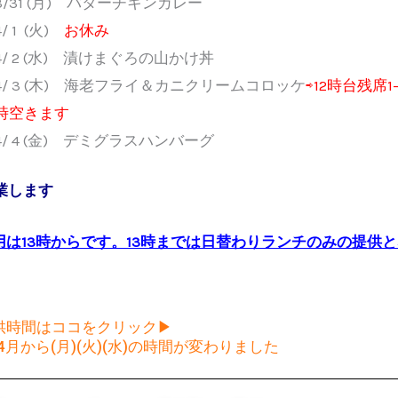
3/31 (月) バターチキンカレー
4/ 1 (火)
お休み
4/ 2 (水) 漬けまぐろの山かけ丼
4/ 3 (木) 海老フライ＆カニクリームコロッケ
⇨12時台残席1
時空きます
4/ 4 (金) デミグラスハンバーグ
営業します
用は13時からです。13時までは日替わりランチのみの提供
供時間はココをクリック▶
年4月から(月)(火)(水)の時間が変わりました