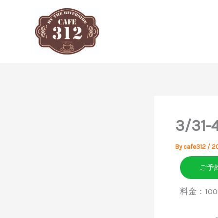
内
容
を
ス
キ
ッ
プ
3/31
By
cafe312
/
2
ご予
料金：1