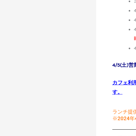
4/5(土)
カフェ利
す。
ランチ提
※2024