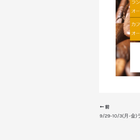
前
9/29-10/3(月-金