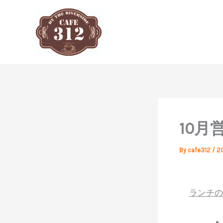
内
容
を
ス
キ
ッ
プ
10月
By
cafe312
/
2
ランチの