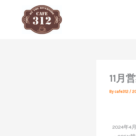
内
容
を
ス
キ
ッ
プ
11月
By
cafe312
/
2
2024年