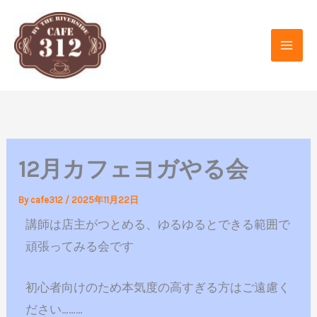
内
容
を
ス
キ
ッ
プ
12月カフェヨガやる会
By
cafe312
/
2025年11月22日
講師は店主がつとめる、ゆるゆるとできる範囲で
頑張ってみる会です
初心者向けのため本気度の高すぎる方はご遠慮く
ださい………