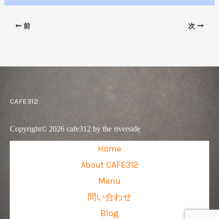
前
次
CAFE312
Copyright© 2026 cafe312 by the riverside
Home
About CAFE312
Menu
問い合わせ
Blog