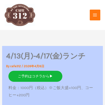
内
容
を
ス
キ
ッ
プ
4/13(月)-4/17(金)ランチ
By
cafe312
/
2026年4月8日
ご予約はコチラから▶
料金：1000円（税込）※ご飯大盛+100円、コー
ヒー+200円