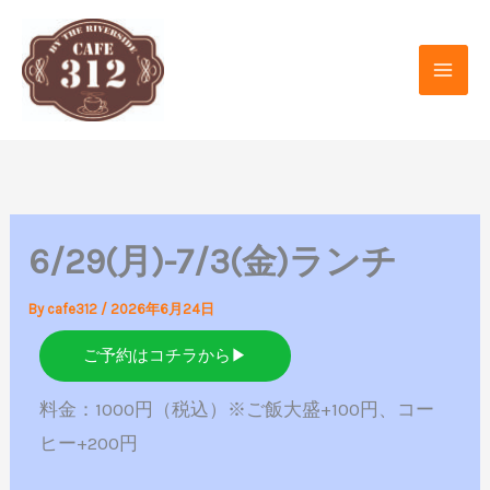
内
容
を
ス
キ
ッ
プ
6/29(月)-7/3(金)ランチ
By
cafe312
/
2026年6月24日
ご予約はコチラから▶
料金：1000円（税込）※ご飯大盛+100円、コー
ヒー+200円