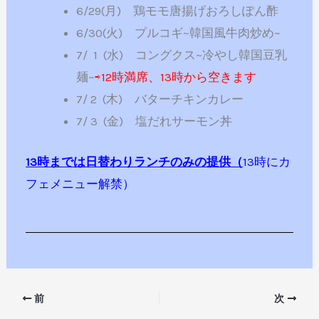
6/29(月) 鶏モモ唐揚げおろしぽん酢
6/30(火) プルコギ~韓国風牛肉炒め~
7/ 1 (水) コングクス~冷やし韓国豆乳
麺~
⇨12時満席、13時から空きます
7/ 2 (木) バターチキンカレー
7/ 3 (金) 塩だれサーモン丼
13時までは日替わりランチのみの提供（
13時にカ
フェメニュー解禁）
前
次