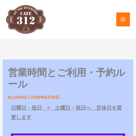
内
容
を
ス
キ
ッ
プ
営業時間とご利用・予約ル
ール
By
cafe312
/
2026年6月30日
日曜日・祝日 ⇨ 土曜日・祝日へ 定休日を変
更します